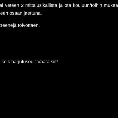
ai veteen 2 mittalusikallista ja ota kouluun/töihin muka
teen osaan jaettuna.
treenejä toivottaen,
 kõik harjutused : Vaata siit!