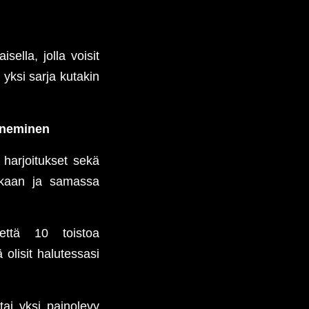
sella, jolla voisit
 yksi sarja kutakin
teneminen
 harjoitukset sekä
 aikaan ja samassa
kettä 10 toistoa
 olisit halutessasi
tai yksi painolevy