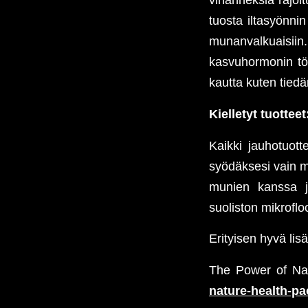
tuosta iltasyönnin
munanvalkuaisiin
kasvuhormonin tö
kautta kuten tie
Kielletyt tuotteet
Kaikki jauhotuotte
syödäksesi vain mu
munien kanssa ja
suoliston mikroflo
Erityisen hyvä lis
The Power of Na
nature-health-pa