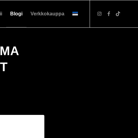
ii
Blogi
Verkkokauppa
LMA
T