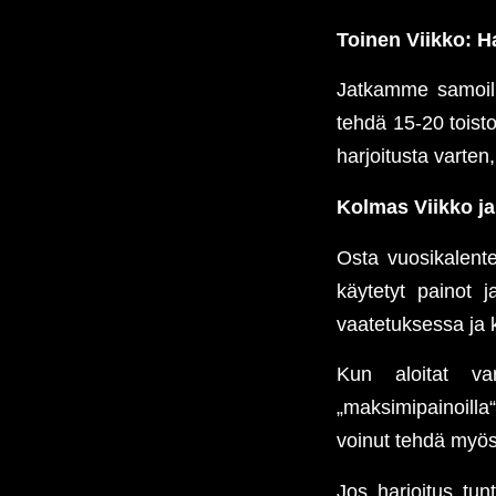
Toinen Viikko: H
Jatkamme samoilla 
tehdä 15-20 toisto
harjoitusta varten
Kolmas Viikko ja
Osta vuosikalenter
käytetyt painot j
vaatetuksessa ja k
Kun aloitat var
„maksimipainoilla“
voinut tehdä myösk
Jos harjoitus tun