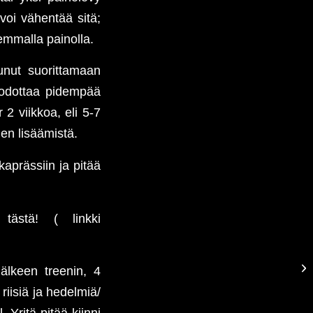
 voi vähentää sitä;
emmalla painolla.
unut suorittamaan
 odottaa pidempää
2 viikkoa, eli 5-7
jen lisäämistä.
kaprässiin ja pitää
tästä! ( linkki
älkeen treenin, 4
riisiä ja hedelmiä/
 Yritä pitää kiinni