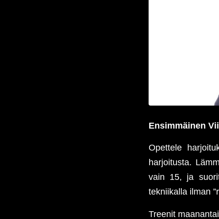
Ensimmäinen Vii
Opettele harjoitu
harjoitusta. Lämm
vain 15, ja suori
tekniikalla ilman ”
Treenit maanantais