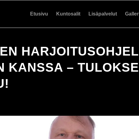
Etusivu
Kuntosalit
Lisäpalvelut
Galler
NEN HARJOITUSOHJE
N KANSSA – TULOKSE
U!