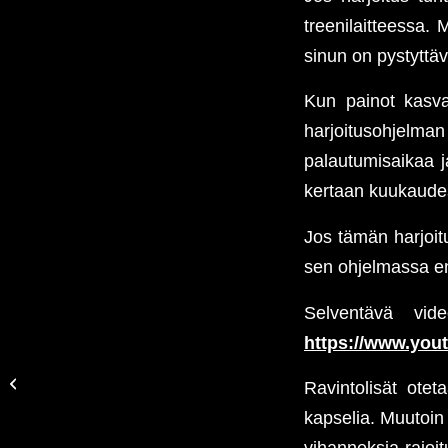
treenilaitteessa. 
sinun on pystyttä
Kun painot kasva
harjoitusohjelma
palautumisaikaa ja
kertaan kuukaudess
Jos tämän harjoitu
sen ohjelmassa e
Selventävä vid
https://www.you
Kuinka 25-35 vuotias
mies voi muuttaa kehon
Ravintolisät ote
koostumusta ja hankkia
kapselia. Muutoin 
lisää lihasmassaa...
vihanneksia rajoit