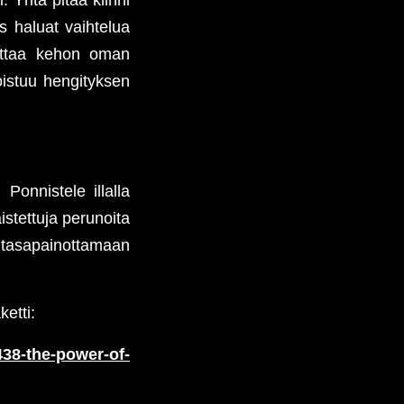
os haluat vaihtelua
aittaa kehon oman
istuu hengityksen
Ponnistele illalla
stettuja perunoita
 tasapainottamaan
etti:
438-the-power-of-