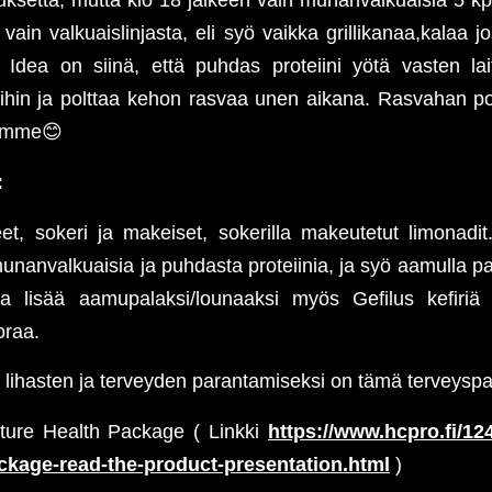
 vain valkuaislinjasta, eli syö vaikka grillikanaa,kalaa j
. Idea on siinä, että puhdas proteiini yötä vasten l
ihin ja polttaa kehon rasvaa unen aikana. Rasvahan po
dämme
😊
:
et, sokeri ja makeiset, sokerilla makeutetut limonadit. 
nanvalkuaisia ja puhdasta proteiinia, ja syö aamulla pai
 lisää aamupalaksi/lounaaksi myös Gefilus kefiriä
oraa.
ä lihasten ja terveyden parantamiseksi on tämä terveyspak
ture Health Package ( Linkki
https://www.hcpro.fi/12
ckage-read-the-product-presentation.html
)