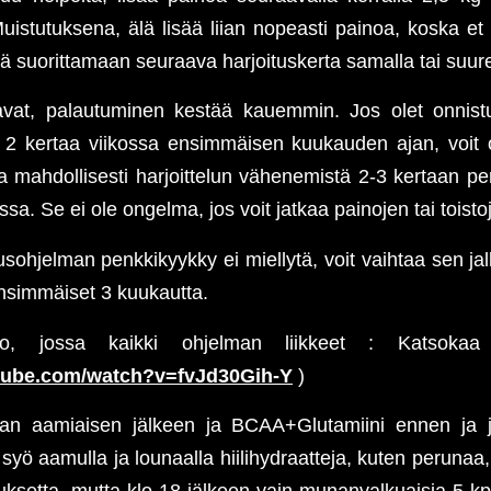
Muistutuksena, älä lisää liian nopeasti painoa, koska et
vä suorittamaan seuraava harjoituskerta samalla tai suur
vat, palautuminen kestää kauemmin. Jos olet onnist
n 2 kertaa viikossa ensimmäisen kuukauden ajan, voit
 mahdollisesti harjoittelun vähenemistä 2-3 kertaan per 
a. Se ei ole ongelma, jos voit jatkaa painojen tai toisto
sohjelman penkkikyykky ei miellytä, voit vaihtaa sen jal
nsimmäiset 3 kuukautta.
eo, jossa kaikki ohjelman liikkeet : Katsokaa 
tube.com/watch?v=fvJd30Gih-Y
)
taan aamiaisen jälkeen ja BCAA+Glutamiini ennen ja j
syö aamulla ja lounaalla hiilihydraatteja, kuten perunaa, 
uksetta, mutta klo 18 jälkeen vain munanvalkuaisia 5 kpl.