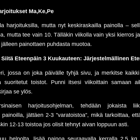
arjoitukset Ma,Ke,Pe
harjoituksilla, mutta nyt keskiraskailla painolla – sellai
a, mutta tee vain 10. Tälläkin viikolla vain yksi kierros ja
, jälleen painottaen puhdasta muotoa.
 Siitä Eteenpäin 3 Kuukauteen: Järjestelmällinen E
i, jossa on joka päivälle tyhjä sivu, ja merkitse kaikki
a suoritetut toistot. Punni itsesi viikoittain samaan
irjaa se ylös.
sinaisen harjoitusohjelman, tehdään jokaista lii
 painoilla, jättäen 2-3 ”varatoistoa”, mikä tarkoittaa, että
in 12-13 toistoa jos olisit tehnyt aivan loppuun asti.
tuu helpolta, lisää painoa seuraavalla kerralla 2,5 kg 