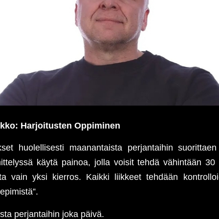
kko: Harjoitusten Oppiminen
kset huolellisesti maanantaista perjantaihin suorittae
ittelyssä käytä painoa, jolla voisit tehdä vähintään 30 
ta vain yksi kierros. Kaikki liikkeet tehdään kontrolloi
repimistä”.
ta perjantaihin joka päivä.